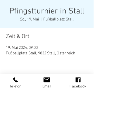
Pfingstturnier in Stall
So., 19. Mai
  |  
Fußballplatz Stall
Zeit & Ort
19. Mai 2024, 09:00
Fußballplatz Stall, 9832 Stall, Österreich
Diese Veranstaltung teilen
Telefon
Email
Facebook
Tel.:
0664/9607308
- Andi I
Tel.:
0660/3858641
- Dominik I
sportfreunde.stall@gmail.com