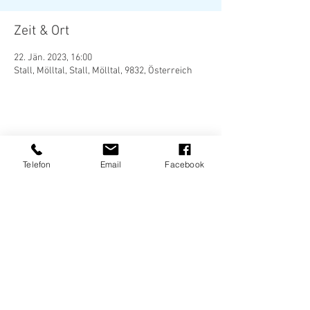
Zeit & Ort
22. Jän. 2023, 16:00
Stall, Mölltal, Stall, Mölltal, 9832, Österreich
Diese Veranstaltung teilen
Telefon
Email
Facebook
Tel.:
0664/9607308
- Andi I
Tel.:
0660/3858641
- Dominik I
sportfreunde.stall@gmail.com
© 2020 by Sportfreunde Stall
|
Mitglied werden
|
Impressum
|
Datenschutz